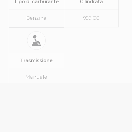
Tipo di carburante
Cilindrata
Benzina
999 CC
Trasmissione
Manuale
SPECIFICHE
Tipo Di Veicolo
City Car