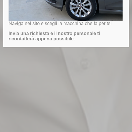
Naviga nel sito e scegli la macchina che fa per te!
Invia una richiesta e il nostro personale ti
ricontatterà appena possibile.