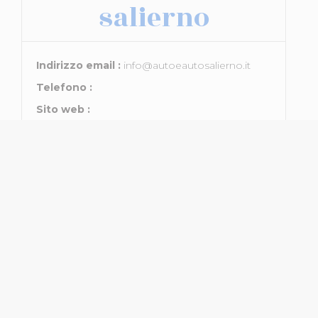
salierno
Indirizzo email :
info@autoeautosalierno.it
Telefono :
Sito web :
Posizione :
Address :
Mostra veicoli del venditore