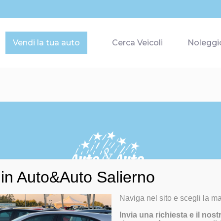
Vendi la tua auto
Cerca Veicoli
Noleggi
rno
da oltre 65 anni è specializzata nella vendita di auto usate, 
in Auto&Auto Salierno
km 0 e veicoli commerciali con sede a Bitonto.
Naviga nel sito e scegli la ma
ca Veicoli
|
Notizie
|
Chi Siamo
|
Contatti
|
Privacy Policy
|
Cook
Invia una richiesta e il nost