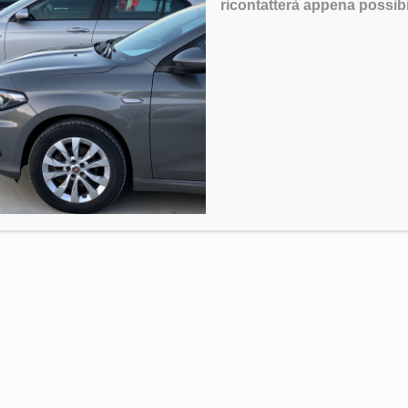
ricontatterà appena possibi
4 Auto Salierno srl – Tutti i diritti riservati – Powered by
Apulia Sm
PI: 08911020728 – SDI: SUBM70N