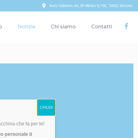
Auto Salierno srl, SP 88 km 0,750, 70032 Bitonto
o
Notizie
Chi siamo
Contatti
aziendali,
CHIUDI
cchina che fa per te!
ie Policy
ro personale ti