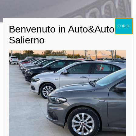
Benvenuto in Auto&Auto
CHIUDI
65 ANNI DI ESPERIENZA
NEL
Salierno
SETTORE
Auto Salierno da oltre 65 anni è specializzata nella vendita
di auto usate, aziendali, km 0 e veicoli commerciali con
sede a Bitonto, Cuore di Puglia. Offriamo una grande
esperienza nel settore auto che ci consente di consigliare
sempre la scelta più idonea, con le caratteristiche più
adeguate ad ogni esigenza, anche le più particolari. Le
vetture vengono accuratamente selezionate e garantite.
Auto Salierno si caratterizza per un nuovissimo parco
auto, il nostro personale vi seguirà con competenza e
cortesia nell’acquisto e vi fornirà tutte le informazioni