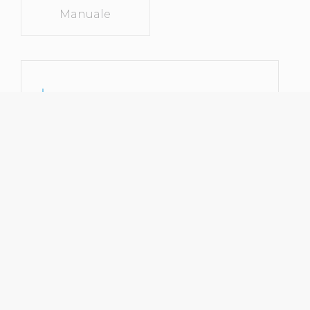
Manuale
SPECIFICHE
Tipo Di Veicolo
Monovolume
Marca
Renault
Modello
Scenic
Anno Di
2016
Immatricolazione