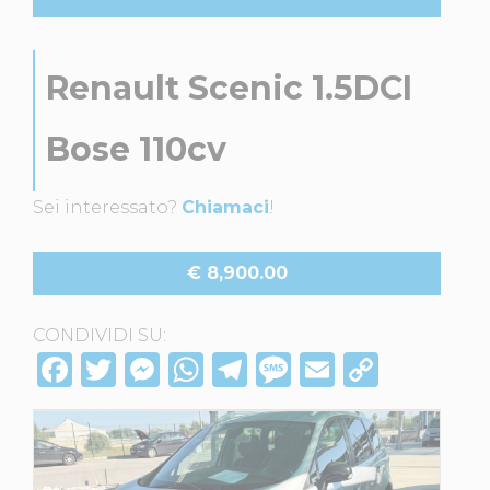
Renault Scenic 1.5DCI
Bose 110cv
Sei interessato?
Chiamaci
!
€ 8,900.00
CONDIVIDI SU:
F
T
M
W
T
M
E
C
a
w
e
h
el
e
m
o
c
it
ss
at
e
ss
ai
p
e
te
e
s
g
a
l
y