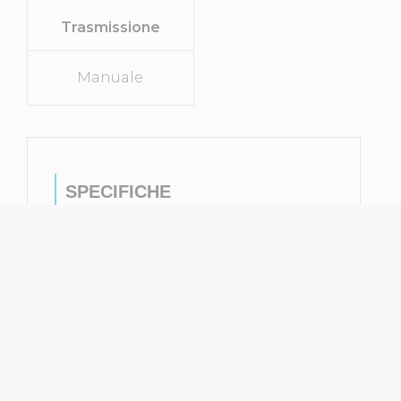
Trasmissione
Manuale
SPECIFICHE
Tipo Di Veicolo
SUV
Marca
Renault
Modello
Captur
Anno Di
2020
Immatricolazione