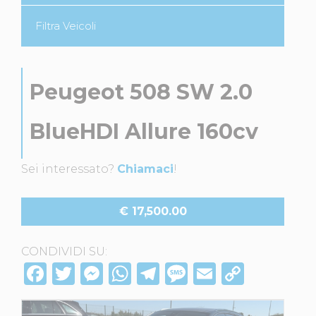
Filtra Veicoli
Peugeot 508 SW 2.0
BlueHDI Allure 160cv
Sei interessato?
Chiamaci
!
€ 17,500.00
CONDIVIDI SU:
F
T
M
W
T
M
E
C
a
w
e
h
el
e
m
o