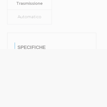
Trasmissione
Automatico
SPECIFICHE
Tipo Di Veicolo
Station Wagon
Marca
Peugeot
Modello
508
Anno Di
2020
Immatricolazione