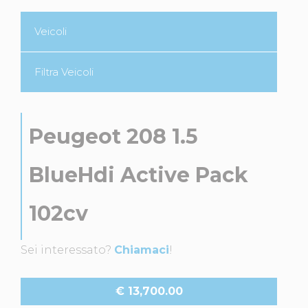
Veicoli
Filtra Veicoli
Peugeot 208 1.5
BlueHdi Active Pack
102cv
Sei interessato?
Chiamaci
!
€ 13,700.00