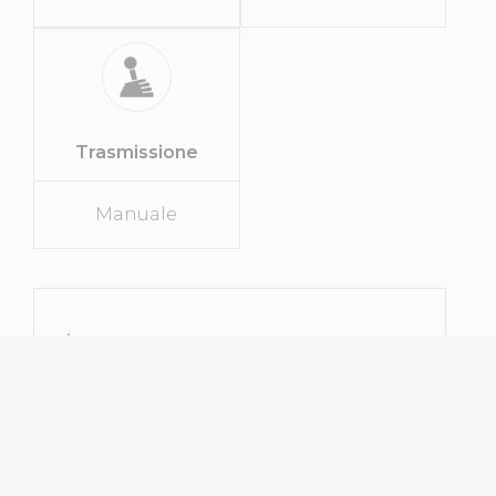
Trasmissione
Manuale
SPECIFICHE
Tipo Di Veicolo
Berlina
Marca
Peugeot