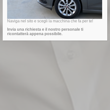
Naviga nel sito e scegli la macchina che fa per te!
Invia una richiesta e il nostro personale ti
ricontatterà appena possibile.