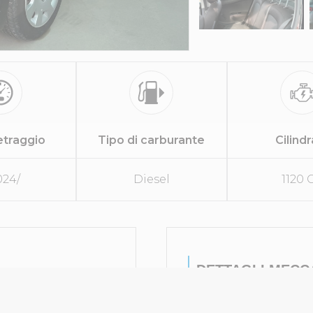
etraggio
Tipo di carburante
Cilind
024/
Diesel
1120 
DETTAGLI MECC
na
Trasmissione