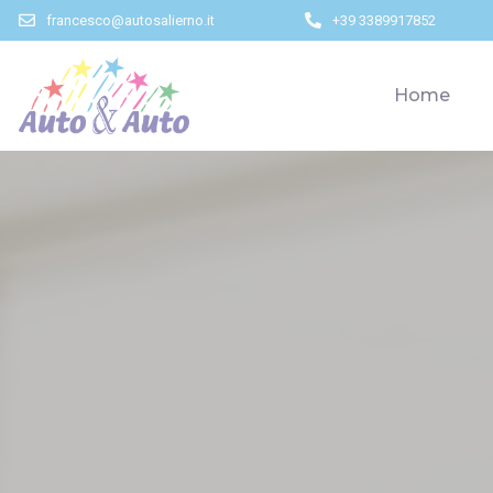
francesco@autosalierno.it
+39 3389917852
Home