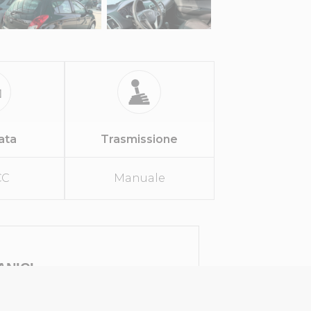
rata
Trasmissione
CC
Manuale
ANICI
Manuale