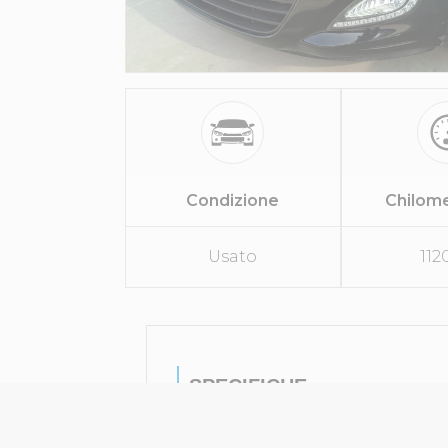
Condizione
Chilom
Usato
112
SPECIFICHE
Tipo Di Veicolo
Berli