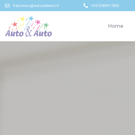
francesco@autosalierno.it
+39 3389917852
Home