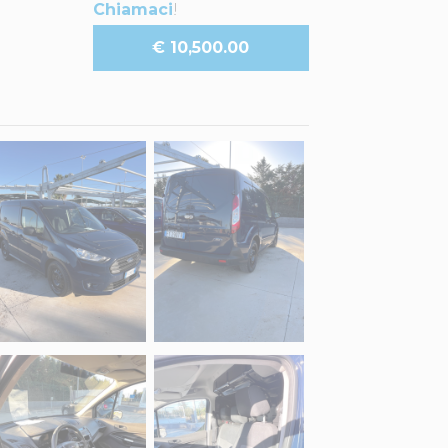
Chiamaci
!
€ 10,500.00