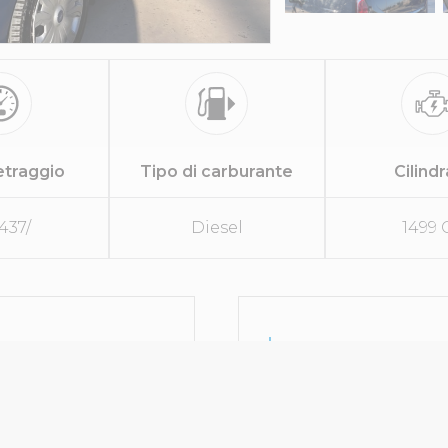
etraggio
Tipo di carburante
Cilind
437/
Diesel
1499 
DETTAGLI MECC
Trasmissione
Cilindrata