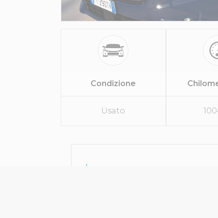
Condizione
Chilom
Usato
100
SPECIFICHE
Tipo Di Veicolo
Van
Marca
Ford