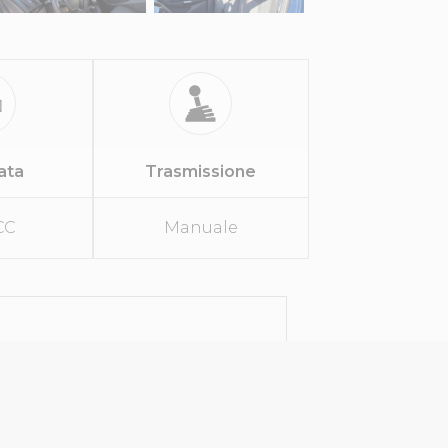
rata
Trasmissione
CC
Manuale
ANICI
Manuale
1499