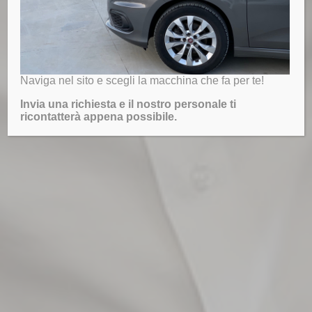
Naviga nel sito e scegli la macchina che fa per te!
Invia una richiesta e il nostro personale ti
ricontatterà appena possibile.