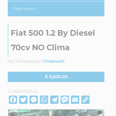
Filtra Veicoli
Fiat 500 1.2 By Diesel
70cv NO Clima
Sei interessato?
Chiamaci
!
€ 5,500.00
CONDIVIDI SU:
F
T
M
W
T
M
E
C
a
w
e
h
el
e
m
o