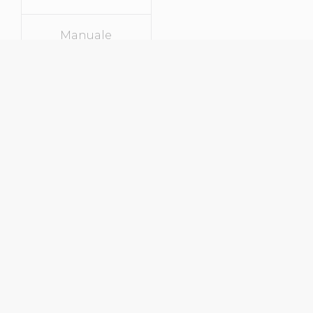
Manuale
SPECIFICHE
Tipo Di Veicolo
City Car
Marca
Citroen
Modello
C1
Anno Di
2007
Immatricolazione