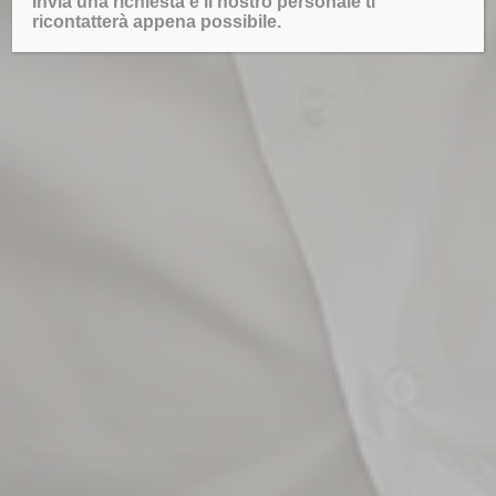
Invia una richiesta e il nostro personale ti
ricontatterà appena possibile.