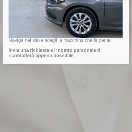
Naviga nel sito e scegli la macchina che fa per te!
Invia una richiesta e il nostro personale ti
ricontatterà appena possibile.