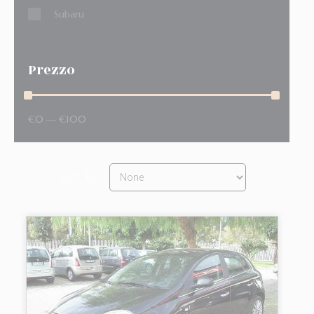
Subaru
Prezzo
€
0
—
€
100
Sort by