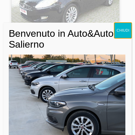
Benvenuto in Auto&Auto
CHIUDI
Salierno
Fiat Bravo 1.6 MJT
2500€
Chilometri:
281.000 km
Immatricolazione:
2018
Carburante:
Diesel
SCOPRI DI PIU'