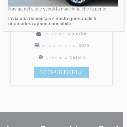
Subaru XV
Naviga nel sito e scegli la macchina che fa per te!
Invia una richiesta e il nostro personale ti
32.000 €
ricontatterà appena possibile.
Chilometri:
10.000 km
Immatricolazione:
2020
Carburante:
Gasolio
SCOPRI DI PIU'