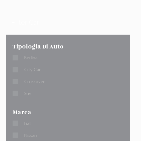
Filter Car
Tipologia Di Auto
Berlina
City Car
Crossover
Suv
Marca
Fiat
Nissan