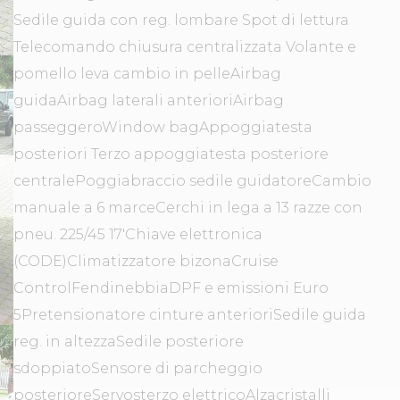
Sedile guida con reg. lombare Spot di lettura
Telecomando chiusura centralizzata Volante e
pomello leva cambio in pelleAirbag
guidaAirbag laterali anterioriAirbag
passeggeroWindow bagAppoggiatesta
posteriori Terzo appoggiatesta posteriore
centralePoggiabraccio sedile guidatoreCambio
manuale a 6 marceCerchi in lega a 13 razze con
pneu. 225/45 17'Chiave elettronica
(CODE)Climatizzatore bizonaCruise
ControlFendinebbiaDPF e emissioni Euro
5Pretensionatore cinture anterioriSedile guida
reg. in altezzaSedile posteriore
sdoppiatoSensore di parcheggio
posterioreServosterzo elettricoAlzacristalli