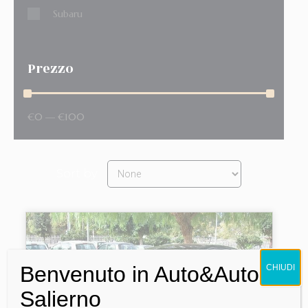
Subaru
Prezzo
€
0
—
€
100
Sort by
Benvenuto in Auto&Auto
CHIUDI
Salierno