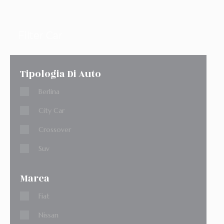
Filter Car
Tipologia Di Auto
Berlina
City Car
Crossover
Suv
Marca
Fiat
Nissan