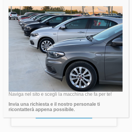
Fiat Bravo 1.6 MJT
2500€
Chilometri:
281.000 km
Immatricolazione:
2018
Naviga nel sito e scegli la macchina che fa per te!
Carburante:
Diesel
Invia una richiesta e il nostro personale ti
ricontatterà appena possibile.
SCOPRI DI PIU'