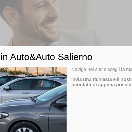
VENDERE LA TUA
in Auto&Auto Salierno
Naviga nel sito e scegli la ma
Invia una richiesta e il nost
ricontatterà appena possibi
CONTATTACI