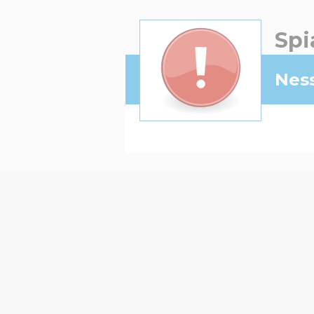
Spi
Ness
Auto Salie