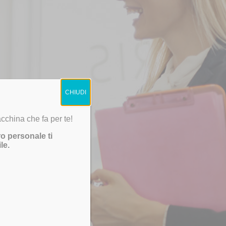
 AUTO?
CHIUDI
cchina che fa per te!
ro personale ti
le.