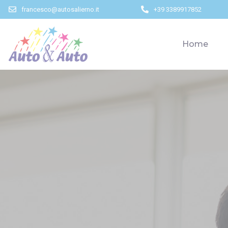
francesco@autosalierno.it
+39 3389917852
Home