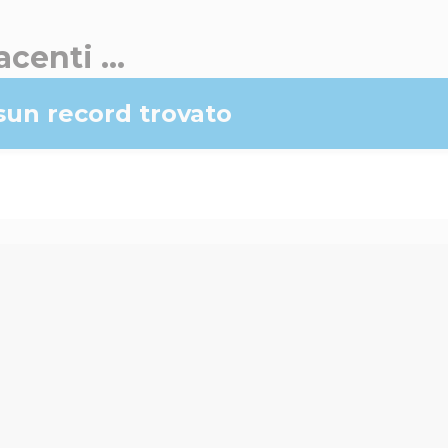
acenti ...
un record trovato
rno
da oltre 65 anni è specializzata nella vendita di auto usate, 
km 0 e veicoli commerciali con sede a Bitonto.