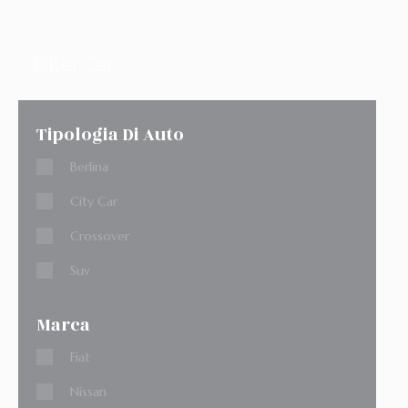
Filter Car
Tipologia Di Auto
Berlina
City Car
Crossover
Suv
Marca
Fiat
Nissan