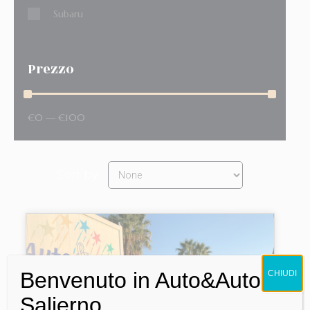
Subaru
Prezzo
€
0
—
€
100
Sort by
Benvenuto in Auto&Auto
CHIUDI
Salierno