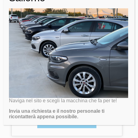
FIAT 500X 1.4 M.Air 140cv DCT
Lounge GUIDA A DX
14800
Chilometri:
0
Naviga nel sito e scegli la macchina che fa per te!
Carburante:
benzina
Invia una richiesta e il nostro personale ti
ricontatterà appena possibile.
SCOPRI DI PIU'