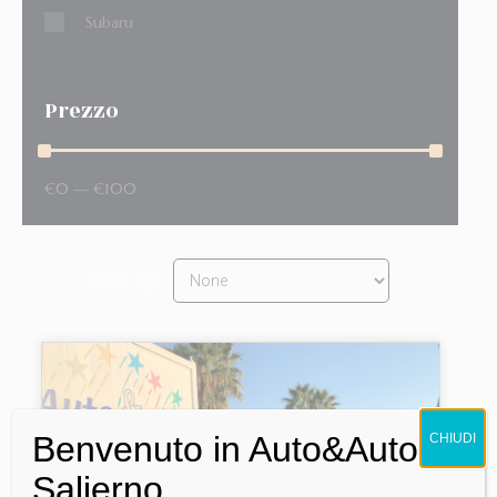
Subaru
Prezzo
€
0
—
€
100
Sort by
Benvenuto in Auto&Auto
CHIUDI
Salierno