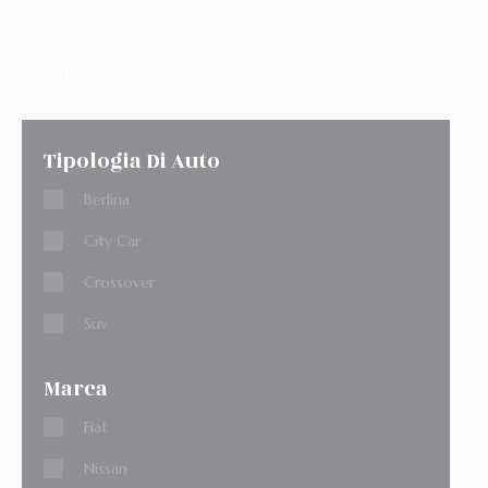
Filter Car
Tipologia Di Auto
Berlina
City Car
Crossover
Suv
Marca
Fiat
Nissan