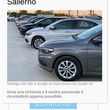
Salierno
Immatricolazione:
2020
Carburante:
Gasolio
SCOPRI DI PIU'
Nissan GTR
43.000 €
Chilometri:
10.000 km
Immatricolazione:
2019
Naviga nel sito e scegli la macchina che fa per te!
Carburante:
Gasolio
Invia una richiesta e il nostro personale ti
ricontatterà appena possibile.
SCOPRI DI PIU'