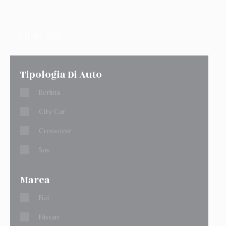
Filter Car
Tipologia Di Auto
Berlina
City Car
Crossover
Suv
Marca
Fiat
Nissan